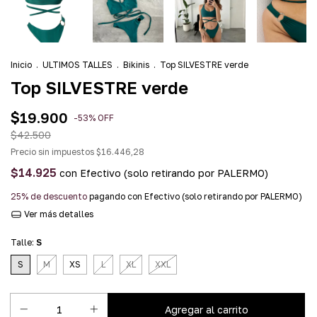
Inicio
.
ULTIMOS TALLES
.
Bikinis
.
Top SILVESTRE verde
Top SILVESTRE verde
$19.900
-
53
%
OFF
$42.500
Precio sin impuestos
$16.446,28
$14.925
con
Efectivo (solo retirando por PALERMO)
25% de descuento
pagando con Efectivo (solo retirando por PALERMO)
Ver más detalles
Talle:
S
S
M
XS
L
XL
XXL