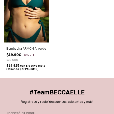
Bombacha ARMONIA verde
$19.900
-
50
%
OFF
$39.500
$14.925
con
Efectivo (solo
retirando por PALERMO)
#TeamBECCAELLE
Registrate y recibí descuentos, adelantos y más!