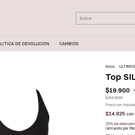
LITICA DE DEVOLUCION
CAMBIOS
Inicio
.
ULTIMOS
Top SI
$19.900
-
$42.500
Precio sin impue
$14.925
con
25% de descuen
retirando por P