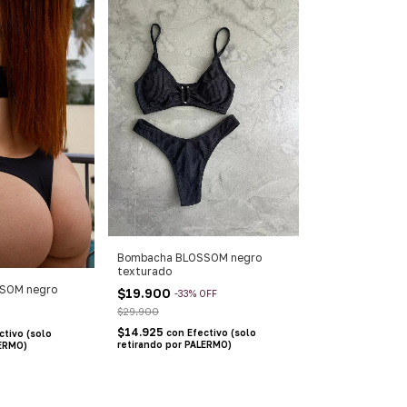
Bombacha BLOSSOM negro
texturado
SOM negro
$19.900
-
33
%
OFF
$29.900
$14.925
con
Efectivo (solo
ctivo (solo
retirando por PALERMO)
LERMO)