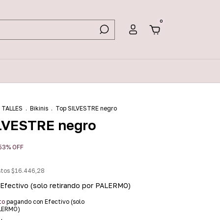
0
 TALLES
.
Bikinis
.
Top SILVESTRE negro
LVESTRE negro
53
%
OFF
stos
$16.446,28
Efectivo (solo retirando por PALERMO)
to
pagando con Efectivo (solo
ALERMO)