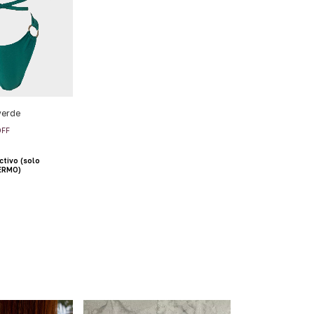
verde
OFF
ctivo (solo
LERMO)