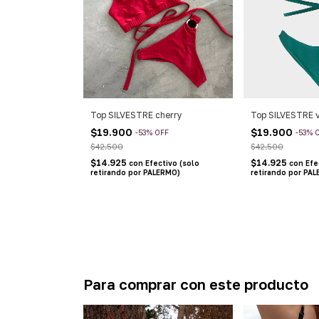
Top SILVESTRE cherry
Top SILVESTRE 
$19.900
$19.900
-
53
%
OFF
-
53
%
$42.500
$42.500
$14.925
$14.925
con
Efectivo (solo
con
Efe
retirando por PALERMO)
retirando por PA
Para comprar con este producto