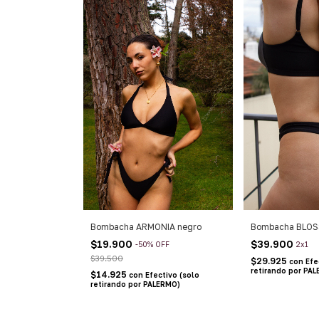
Bombacha ARMONIA negro
Bombacha BLOS
$19.900
$39.900
-
50
%
OFF
2x1
$39.500
$29.925
con
Efe
retirando por PA
$14.925
con
Efectivo (solo
retirando por PALERMO)