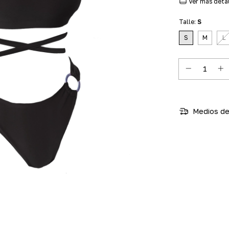
Ver más deta
Talle:
S
S
M
L
Medios de