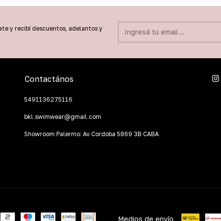
ate y recibí descuentos, adelantos y
Contactános
5491136275116
bkl.swimwear@gmail.com
Showroom Palermo: Av Cordoba 5869 3B CABA
Medios de envío