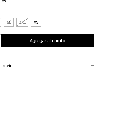
lles
XL
XXL
XS
 envío