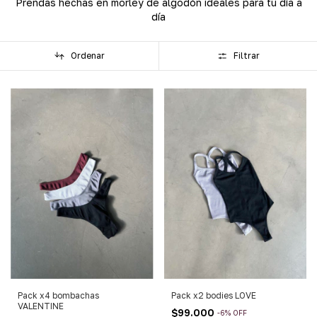
Prendas hechas en morley de algodón ideales para tu día a
día
Ordenar
Filtrar
Pack x4 bombachas
Pack x2 bodies LOVE
VALENTINE
$99.000
-
6
%
OFF