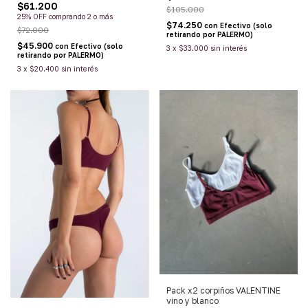
$61.200
$105.000
25% OFF
comprando 2 o más
$74.250
con
Efectivo (solo
$72.000
retirando por PALERMO)
$45.900
con
Efectivo (solo
3
x
$33.000
sin interés
retirando por PALERMO)
3
x
$20.400
sin interés
Pack x2 corpiños VALENTINE
vino y blanco