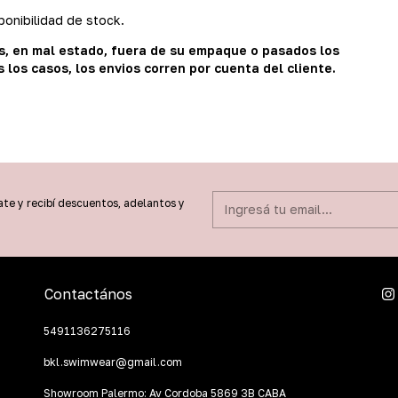
onibilidad de stock.
s, en mal estado, fuera de su empaque o pasados los
 los casos, los envios corren por cuenta del cliente.
ate y recibí descuentos, adelantos y
Contactános
5491136275116
bkl.swimwear@gmail.com
Showroom Palermo: Av Cordoba 5869 3B CABA